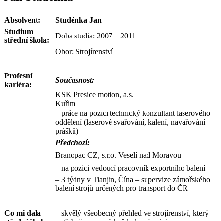
Absolvent:
Studénka Jan
Studium
Doba studia: 2007 – 2011
střední škola
:
Obor: Strojírenství
Profesní
Současnost:
kariéra:
KSK Presice motion, a.s.
Kuřim
– práce na pozici technický konzultant laserového
oddělení (laserové svařování, kalení, navařování
prášků)
Předchozí:
Branopac CZ, s.r.o. Veselí nad Moravou
– na pozici vedoucí pracovník exportního balení
– 3 týdny v Tianjin, Čína – supervize zámořského
balení strojů určených pro transport do ČR
Co mi dala
– skvělý všeobecný přehled ve strojírenství, který