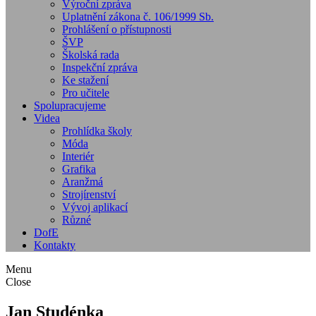
Výroční zpráva
Uplatnění zákona č. 106/1999 Sb.
Prohlášení o přístupnosti
ŠVP
Školská rada
Inspekční zpráva
Ke stažení
Pro učitele
Spolupracujeme
Videa
Prohlídka školy
Móda
Interiér
Grafika
Aranžmá
Strojírenství
Vývoj aplikací
Různé
DofE
Kontakty
Menu
Close
Jan Studénka