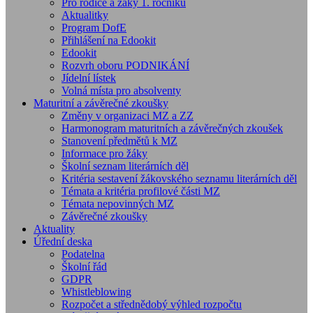
Pro rodiče a žáky 1. ročníků
Aktualitky
Program DofE
Přihlášení na Edookit
Edookit
Rozvrh oboru PODNIKÁNÍ
Jídelní lístek
Volná místa pro absolventy
Maturitní a závěrečné zkoušky
Změny v organizaci MZ a ZZ
Harmonogram maturitních a závěrečných zkoušek
Stanovení předmětů k MZ
Informace pro žáky
Školní seznam literárních děl
Kritéria sestavení žákovského seznamu literárních děl
Témata a kritéria profilové části MZ
Témata nepovinných MZ
Závěrečné zkoušky
Aktuality
Úřední deska
Podatelna
Školní řád
GDPR
Whistleblowing
Rozpočet a střednědobý výhled rozpočtu