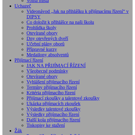
Volná místa
Uchazeč
Videonávod „Jak na přihlášku k přijímacímu řízení“ v
DIPSY
Co doložit k přihlášce na naši školu
Prohlídka školy
Otevírané obory
Dny otevřených dveří
Učební plány oborů
Přípravné kurzy
Medailony absolventů
Přijímací řízení
JAK NA PŘIJÍMACÍ ŘÍZENÍ
Všeobecné podmínky
Otevírané obory
Vyhlášení přijímacího řízení
Termíny přijímacího řízení
Kritéria přijímacího řízení
Přijímací zkoušky a talentové zkoušky
Ukázka přijímacích zkoušek
Výsledky talentové zkoušky
Výsledky přijímacího řízení
Další kola přijímacího řízení
Tiskopisy ke stažení
Žák