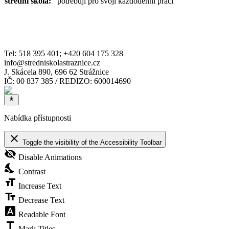
střední škola:
potřebuji pro svoji každodenní práci
Tel: 518 395 401; +420 604 175 328
info@stredniskolastraznice.cz
J. Skácela 890, 696 62 Strážnice
IČ: 00 837 385 / REDIZO: 600014690
Nabídka přístupnosti
close
Toggle the visibility of the Accessibility Toolbar
visibility_off
Disable Animations
nights_stay
Contrast
format_size
Increase Text
text_fields
Decrease Text
font_download
Readable Font
title
Mark Titles