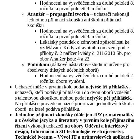
Hodnocení na vysvědčeních za druhé pololetí 8.
ročníku a první pololetí 9. ročníku.
Aranžér – propagační tvorba
– uchazeči nekonají
jednotnou přijímací zkoušku ani školní přijímací
zkoušku
Hodnocení na vysvědčeních za druhé pololetí 8.
ročníku a první pololetí 9. ročníku.
Lékařský posudek o zdravotní způsobilosti ke
vzdělávání. Kódy zdravotního omezení podle
přílohy č. 2 nařízení vlády č. 211/2010 Sb. pro
obor Aranžér jsou: 4 a 22
.
Podnikání
(dálkové nástavbové studium určené pro
absolventy tříletých učebních oborů)
Hodnocení na vysvědčeních za druhé pololetí 2.
ročníku oboru vyučení.
Uchazeč může v prvním kole podat
nejvýše tři přihlášky
,
uchazeči, kteří podávají přihlášku i do dvou oborů vzdělání
s talentovou zkouškou mohou podat
nejvýše pět přihlášek.
Na přihlášce provede uchazeč prioritizaci jednotlivých škol a
oborů, na které podává přihlášku.
Jednotné přijímací zkoušky (dále jen JPZ) z matematiky
a z českého jazyka a literatury v prvním kole přijímacího
řízení
vykonají uchazeči
na obory Oděvní a interiérový
design, Informační a 3D technologie ve strojírenství,
Technické lyceum – Vývoj IT a průmyslových aplikací a