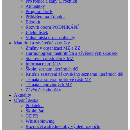
Pro rodiče a žáky 1. ročníků
Aktualitky
Program DofE
Přihlášení na Edookit
Edookit
Rozvrh oboru PODNIKÁNÍ
Jídelní lístek
Volná místa pro absolventy
Maturitní a závěrečné zkoušky
Změny v organizaci MZ a ZZ
Harmonogram maturitních a závěrečných zkoušek
Stanovení předmětů k MZ
Informace pro žáky
Školní seznam literárních děl
Kritéria sestavení žákovského seznamu literárních děl
Témata a kritéria profilové části MZ
Témata nepovinných MZ
Závěrečné zkoušky
Aktuality
Úřední deska
Podatelna
Školní řád
GDPR
Whistleblowing
Rozpočet a střednědobý výhled rozpočtu