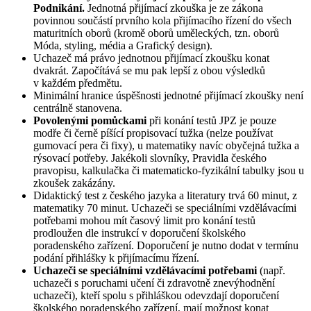
Podnikání.
Jednotná přijímací zkouška je ze zákona
povinnou součástí prvního kola přijímacího řízení do všech
maturitních oborů (kromě oborů uměleckých, tzn. oborů
Móda, styling, média a Grafický design).
Uchazeč má právo jednotnou přijímací zkoušku konat
dvakrát. Započítává se mu pak lepší z obou výsledků
v každém předmětu.
Minimální hranice úspěšnosti jednotné přijímací zkoušky není
centrálně stanovena.
Povolenými pomůckami
při konání testů JPZ je pouze
modře či černě píšící propisovací tužka (nelze používat
gumovací pera či fixy), u matematiky navíc obyčejná tužka a
rýsovací potřeby. Jakékoli slovníky, Pravidla českého
pravopisu, kalkulačka či matematicko-fyzikální tabulky jsou u
zkoušek zakázány.
Didaktický test z českého jazyka a literatury trvá 60 minut, z
matematiky 70 minut. Uchazeči se speciálními vzdělávacími
potřebami mohou mít časový limit pro konání testů
prodloužen dle instrukcí v doporučení školského
poradenského zařízení. Doporučení je nutno dodat v termínu
podání přihlášky k přijímacímu řízení.
Uchazeči se speciálními vzdělávacími potřebami
(např.
uchazeči s poruchami učení či zdravotně znevýhodnění
uchazeči), kteří spolu s přihláškou odevzdají doporučení
školského poradenského zařízení, mají možnost konat