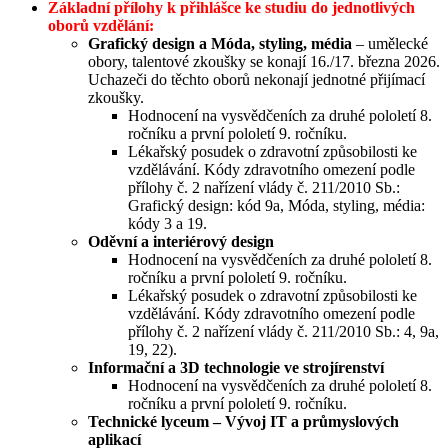
Základní přílohy k přihlášce ke studiu do jednotlivých
oborů vzdělání:
Grafický design a Móda, styling, média
– umělecké
obory, talentové zkoušky se konají 16./17. března 2026.
Uchazeči do těchto oborů nekonají jednotné přijímací
zkoušky.
Hodnocení na vysvědčeních za druhé pololetí 8.
ročníku a první pololetí 9. ročníku.
Lékařský posudek o zdravotní způsobilosti ke
vzdělávání. Kódy zdravotního omezení podle
přílohy č. 2 nařízení vlády č. 211/2010 Sb.:
Grafický design: kód 9a, Móda, styling, média:
kódy 3 a 19.
Oděvní a interiérový design
Hodnocení na vysvědčeních za druhé pololetí 8.
ročníku a první pololetí 9. ročníku.
Lékařský posudek o zdravotní způsobilosti ke
vzdělávání. Kódy zdravotního omezení podle
přílohy č. 2 nařízení vlády č. 211/2010 Sb.: 4, 9a,
19, 22).
Informační a 3D technologie ve strojírenství
Hodnocení na vysvědčeních za druhé pololetí 8.
ročníku a první pololetí 9. ročníku.
Technické lyceum – Vývoj IT a průmyslových
aplikací