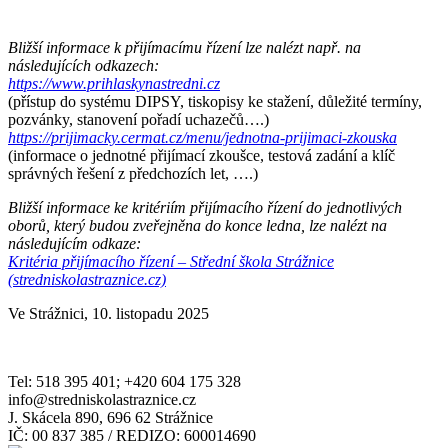
Bližší informace k přijímacímu řízení lze nalézt např. na
následujících odkazech:
https://www.prihlaskynastredni.cz
(přístup do systému DIPSY, tiskopisy ke stažení, důležité termíny,
pozvánky, stanovení pořadí uchazečů….)
https://prijimacky.cermat.cz/menu/jednotna-prijimaci-zkouska
(informace o jednotné přijímací zkoušce, testová zadání a klíč
správných řešení z předchozích let, ….)
Bližší informace ke kritériím přijímacího řízení do jednotlivých
oborů, který budou zveřejněna do konce ledna, lze nalézt na
následujícím odkaze:
Kritéria přijímacího řízení – Střední škola Strážnice
(stredniskolastraznice.cz)
Ve Strážnici, 10. listopadu 2025
Tel: 518 395 401; +420 604 175 328
info@stredniskolastraznice.cz
J. Skácela 890, 696 62 Strážnice
IČ: 00 837 385 / REDIZO: 600014690