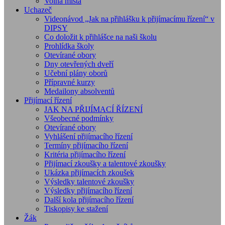
Volná místa
Uchazeč
Videonávod „Jak na přihlášku k přijímacímu řízení“ v
DIPSY
Co doložit k přihlášce na naši školu
Prohlídka školy
Otevírané obory
Dny otevřených dveří
Učební plány oborů
Přípravné kurzy
Medailony absolventů
Přijímací řízení
JAK NA PŘIJÍMACÍ ŘÍZENÍ
Všeobecné podmínky
Otevírané obory
Vyhlášení přijímacího řízení
Termíny přijímacího řízení
Kritéria přijímacího řízení
Přijímací zkoušky a talentové zkoušky
Ukázka přijímacích zkoušek
Výsledky talentové zkoušky
Výsledky přijímacího řízení
Další kola přijímacího řízení
Tiskopisy ke stažení
Žák