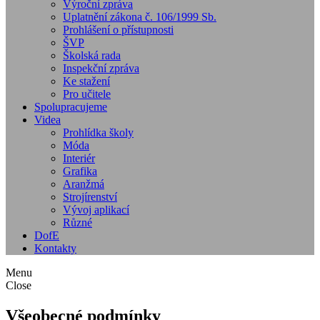
Výroční zpráva
Uplatnění zákona č. 106/1999 Sb.
Prohlášení o přístupnosti
ŠVP
Školská rada
Inspekční zpráva
Ke stažení
Pro učitele
Spolupracujeme
Videa
Prohlídka školy
Móda
Interiér
Grafika
Aranžmá
Strojírenství
Vývoj aplikací
Různé
DofE
Kontakty
Menu
Close
Všeobecné podmínky