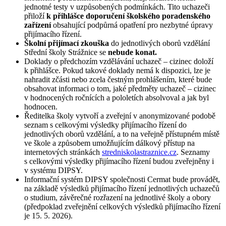
jednotné testy v uzpůsobených podmínkách. Tito uchazeči
přiloží
k přihlášce doporučení školského poradenského
zařízení
obsahující podpůrná opatření pro nezbytné úpravy
přijímacího řízení.
Školní přijímací zkouška
do jednotlivých oborů vzdělání
Střední školy Strážnice se
nebude konat.
Doklady o předchozím vzdělávání uchazeč – cizinec doloží
k přihlášce. Pokud takové doklady nemá k dispozici, lze je
nahradit zčásti nebo zcela čestným prohlášením, které bude
obsahovat informaci o tom, jaké předměty uchazeč – cizinec
v hodnocených ročnících a pololetích absolvoval a jak byl
hodnocen.
Ředitelka školy vytvoří a zveřejní v anonymizované podobě
seznam s celkovými výsledky přijímacího řízení do
jednotlivých oborů vzdělání, a to na veřejně přístupném místě
ve škole a způsobem umožňujícím dálkový přístup na
internetových stránkách
stredniskolastraznice.cz
. Seznamy
s celkovými výsledky přijímacího řízení budou zveřejněny i
v systému DIPSY.
Informační systém DIPSY společnosti Cermat bude provádět,
na základě výsledků přijímacího řízení jednotlivých uchazečů
o studium, závěrečné rozřazení na jednotlivé školy a obory
(předpoklad zveřejnění celkových výsledků přijímacího řízení
je 15. 5. 2026).