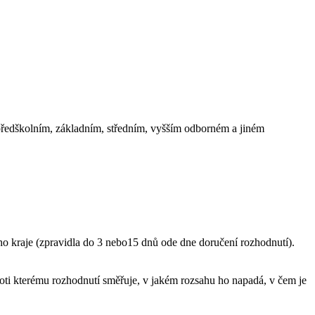
 předškolním, základním, středním, vyšším odborném a jiném
ho kraje (zpravidla do 3 nebo15 dnů ode dne doručení rozhodnutí).
proti kterému rozhodnutí směřuje, v jakém rozsahu ho napadá, v čem je