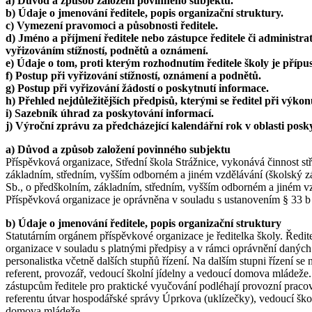
a) Důvod a způsob založení povinného subjektu.
b) Údaje o jmenování ředitele, popis organizační struktury.
c) Vymezení pravomoci a působnosti ředitele.
d) Jméno a příjmení ředitele nebo zástupce ředitele či adminis
vyřizováním stížností, podnětů a oznámení.
e) Údaje o tom, proti kterým rozhodnutím ředitele školy je přípu
f) Postup při vyřizování stížností, oznámení a podnětů.
g) Postup při vyřizování žádostí o poskytnutí informace.
h) Přehled nejdůležitějších předpisů, kterými se ředitel při výkon
i) Sazebník úhrad za poskytování informací.
j) Výroční zprávu za předcházející kalendářní rok v oblasti posk
a) Důvod a způsob založení povinného subjektu
Příspěvková organizace, Střední škola Strážnice, vykonává činnost stř
základním, středním, vyšším odborném a jiném vzdělávání (školský zák
Sb., o předškolním, základním, středním, vyšším odborném a jiném v
Příspěvková organizace je oprávněna v souladu s ustanovením § 33 b
b) Údaje o jmenování ředitele, popis organizační struktury
Statutárním orgánem příspěvkové organizace je ředitelka školy. Ředi
organizace v souladu s platnými předpisy a v rámci oprávnění daných zř
personalistka včetně dalších stupňů řízení. Na dalším stupni řízení se
referent, provozář, vedoucí školní jídelny a vedoucí domova mládeže. 
zástupcům ředitele pro praktické vyučování podléhají provozní pracov
referentu útvar hospodářské správy Úprkova (uklízečky), vedoucí šk
domova mládeže.