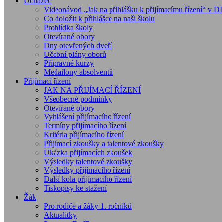
Uchazeč
Videonávod „Jak na přihlášku k přijímacímu řízení“ v 
Co doložit k přihlášce na naši školu
Prohlídka školy
Otevírané obory
Dny otevřených dveří
Učební plány oborů
Přípravné kurzy
Medailony absolventů
Přijímací řízení
JAK NA PŘIJÍMACÍ ŘÍZENÍ
Všeobecné podmínky
Otevírané obory
Vyhlášení přijímacího řízení
Termíny přijímacího řízení
Kritéria přijímacího řízení
Přijímací zkoušky a talentové zkoušky
Ukázka přijímacích zkoušek
Výsledky talentové zkoušky
Výsledky přijímacího řízení
Další kola přijímacího řízení
Tiskopisy ke stažení
Žák
Pro rodiče a žáky 1. ročníků
Aktualitky