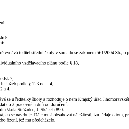
ní:
stné
at:
eré vydává ředitel střední školy v souladu se zákonem 561/2004 Sb., o
dividuálního vzdělávacího plánu podle § 18,
odst. 7,
ch služeb podle § 123 odst. 4,
2 a 4,
ává se u ředitelky školy a rozhoduje o něm Krajský úřad Jihomoravské
podat do 3 pracovních dnů od doručení.
dní škola Strážnice, J. Skácela 890.
ká, co se navrhuje. Dále musí obsahovat náležitosti, tzn. údaje o tom, 
bo řízení, jež mu předcházelo.