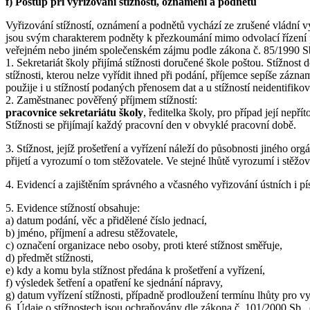
f) Postup při vyřizování stížností, oznámení a podnětů
Vyřizování stížností, oznámení a podnětů vychází ze zrušené vládní vy
jsou svým charakterem podněty k přezkoumání mimo odvolací řízení po
veřejném nebo jiném společenském zájmu podle zákona č. 85/1990 Sb.
1. Sekretariát školy přijímá stížnosti doručené škole poštou. Stížnost
stížnosti, kterou nelze vyřídit ihned při podání, příjemce sepíše zázn
použije i u stížností podaných přenosem dat a u stížností neidentifiko
2. Zaměstnanec pověřený příjmem stížností:
pracovnice sekretariátu školy
, ředitelka školy, pro případ její nepří
Stížnosti se přijímají každý pracovní den v obvyklé pracovní době.
3. Stížnost, jejíž prošetření a vyřízení náleží do působnosti jiného 
přijetí a vyrozumí o tom stěžovatele. Ve stejné lhůtě vyrozumí i stěžov
4. Evidencí a zajištěním správného a včasného vyřizování ústních i p
5. Evidence stížností obsahuje:
a) datum podání, věc a přidělené číslo jednací,
b) jméno, příjmení a adresu stěžovatele,
c) označení organizace nebo osoby, proti které stížnost směřuje,
d) předmět stížnosti,
e) kdy a komu byla stížnost předána k prošetření a vyřízení,
f) výsledek šetření a opatření ke sjednání nápravy,
g) datum vyřízení stížnosti, případně prodloužení termínu lhůty pro vyř
6. Údaje o stížnostech jsou ochraňovány dle zákona č. 101/2000 Sb.,