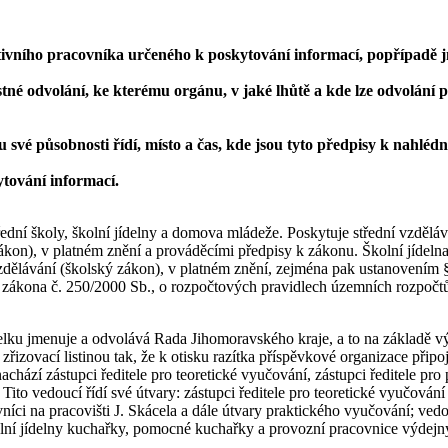
trativního pracovníka určeného k poskytování informací, popřípad
stné odvolání, ke kterému orgánu, v jaké lhůtě a kde lze odvolání 
u své působnosti řídí, místo a čas, kde jsou tyto předpisy k nahlédn
ytování informací.
ední školy, školní jídelny a domova mládeže. Poskytuje střední vzdělává
on), v platném znění a prováděcími předpisy k zákonu. Školní jídelna p
zdělávání (školský zákon), v platném znění, zejména pak ustanovením 
 zákona č. 250/2000 Sb., o rozpočtových pravidlech územních rozpočtů
telku jmenuje a odvolává Rada Jihomoravského kraje, a to na základě 
izovací listinou tak, že k otisku razítka příspěvkové organizace připojí
 nachází zástupci ředitele pro teoretické vyučování, zástupci ředitele 
Tito vedoucí řídí své útvary: zástupci ředitele pro teoretické vyučová
níci na pracovišti J. Skácela a dále útvary praktického vyučování; ve
olní jídelny kuchařky, pomocné kuchařky a provozní pracovnice výdej