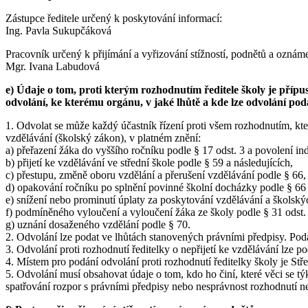
Zástupce ředitele určený k poskytování informací:
Ing. Pavla Sukupčáková
Pracovník určený k přijímání a vyřizování stížností, podnětů a oznáme
Mgr. Ivana Labudová
e) Údaje o tom, proti kterým rozhodnutím ředitele školy je přípu
odvolání, ke kterému orgánu, v jaké lhůtě a kde lze odvolání pod
1. Odvolat se může každý účastník řízení proti všem rozhodnutím, kt
vzdělávání (školský zákon), v platném znění:
a) přeřazení žáka do vyššího ročníku podle § 17 odst. 3 a povolení in
b) přijetí ke vzdělávání ve střední škole podle § 59 a následujících,
c) přestupu, změně oboru vzdělání a přerušení vzdělávání podle § 66,
d) opakování ročníku po splnění povinné školní docházky podle § 66 
e) snížení nebo prominutí úplaty za poskytování vzdělávání a školský
f) podmíněného vyloučení a vyloučení žáka ze školy podle § 31 odst. 
g) uznání dosaženého vzdělání podle § 70.
2. Odvolání lze podat ve lhůtách stanovených právními předpisy. Pod
3. Odvolání proti rozhodnutí ředitelky o nepřijetí ke vzdělávání lze 
4. Místem pro podání odvolání proti rozhodnutí ředitelky školy je Stře
5. Odvolání musí obsahovat údaje o tom, kdo ho činí, které věci se tý
spatřování rozpor s právními předpisy nebo nesprávnost rozhodnutí ne