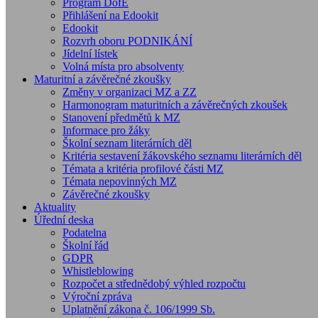
Program DofE
Přihlášení na Edookit
Edookit
Rozvrh oboru PODNIKÁNÍ
Jídelní lístek
Volná místa pro absolventy
Maturitní a závěrečné zkoušky
Změny v organizaci MZ a ZZ
Harmonogram maturitních a závěrečných zkoušek
Stanovení předmětů k MZ
Informace pro žáky
Školní seznam literárních děl
Kritéria sestavení žákovského seznamu literárních děl
Témata a kritéria profilové části MZ
Témata nepovinných MZ
Závěrečné zkoušky
Aktuality
Úřední deska
Podatelna
Školní řád
GDPR
Whistleblowing
Rozpočet a střednědobý výhled rozpočtu
Výroční zpráva
Uplatnění zákona č. 106/1999 Sb.