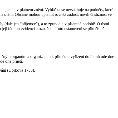
acujících, v platném znění. Vyhláška se nevztahuje na podněty, které
m znění. Občané mohou uplatnit rovněž žádost, návrh či stížnost ve
oly (dále jen “příjemce”), a to zpravidla v písemné podobě. O ústní
du její řádnou evidenci a označení. Toto ustanovení se přiměřeně
 příslušným orgánům a organizacím k přímému vyřízení do 5 dnů ode dne
de dne přijetí.
ování (Úprkova 1733).