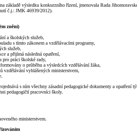
, na základě výsledku konkurzního řízení, jmenovala Rada Jihomoravsk
nutí č.j.: JMK 46939/2012).
ném znění)
ání a školských služeb,
 souladu s tímto zákonem a vzdělávacími programy,
ých služeb,
ce a přijímá následná opatření,
 pro práci školské rady,
informovány o průběhu a výsledcích vzdělávání žáka,
dků vzdělávání vyhlášených ministerstvem,
e.
rojednává s ním všechny zásadní pedagogické dokumenty a opatření týkaj
ni pedagogičtí pracovníci školy.
noveného ministerstvem.
yřizováním