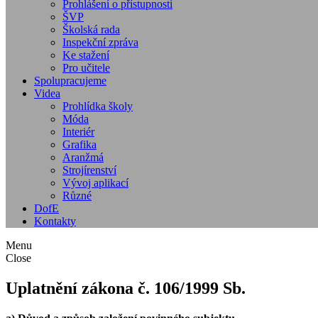
Prohlášení o přístupnosti
ŠVP
Školská rada
Inspekční zpráva
Ke stažení
Pro učitele
Spolupracujeme
Videa
Prohlídka školy
Móda
Interiér
Grafika
Aranžmá
Strojírenství
Vývoj aplikací
Různé
DofE
Kontakty
Menu
Close
Uplatnění zákona č. 106/1999 Sb.