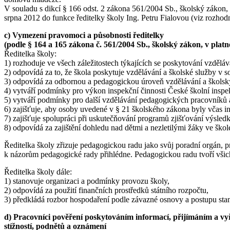
V souladu s dikcí § 166 odst. 2 zákona 561/2004 Sb., školský zákon
srpna 2012 do funkce ředitelky školy Ing. Petru Fialovou (viz rozhod
c) Vymezení pravomoci a působnosti ředitelky
(podle § 164 a 165 zákona č. 561/2004 Sb., školský zákon, v plat
Ředitelka školy:
1) rozhoduje ve všech záležitostech týkajících se poskytování vzděláv
2) odpovídá za to, že škola poskytuje vzdělávání a školské služby v
3) odpovídá za odbornou a pedagogickou úroveň vzdělávání a školsk
4) vytváří podmínky pro výkon inspekční činnosti České školní inspek
5) vytváří podmínky pro další vzdělávání pedagogických pracovníků a
6) zajišťuje, aby osoby uvedené v § 21 školského zákona byly včas 
7) zajišťuje spolupráci při uskutečňování programů zjišťování výsle
8) odpovídá za zajištění dohledu nad dětmi a nezletilými žáky ve škol
Ředitelka školy zřizuje pedagogickou radu jako svůj poradní orgán, p
k názorům pedagogické rady přihlédne. Pedagogickou radu tvoří všich
Ředitelka školy dále:
1) stanovuje organizaci a podmínky provozu školy,
2) odpovídá za použití finančních prostředků státního rozpočtu,
3) předkládá rozbor hospodaření podle závazné osnovy a postupu sta
d) Pracovníci pověření poskytováním informací, přijímáním a v
stížností, podnětů a oznámení