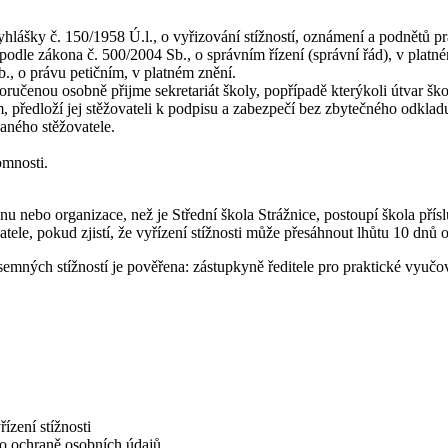
hlášky č. 150/1958 Ú.l., o vyřizování stížností, oznámení a podnětů pr
dle zákona č. 500/2004 Sb., o správním řízení (správní řád), v platné
, o právu petičním, v platném znění.
 doručenou osobně přijme sekretariát školy, popřípadě kterýkoli útvar šk
am, předloží jej stěžovateli k podpisu a zabezpečí bez zbytečného odkla
vaného stěžovatele.
tomnosti.
orgánu nebo organizace, než je Střední škola Strážnice, postoupí škola
atele, pokud zjistí, že vyřízení stížnosti může přesáhnout lhůtu 10 dnů o
ísemných stížností je pověřena: zástupkyně ředitele pro praktické vyuč
ízení stížnosti
 o ochraně osobních údajů.