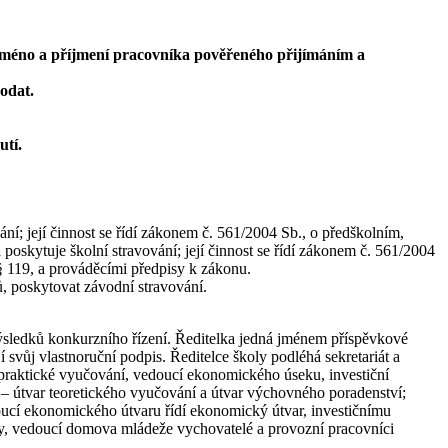
ě jméno a příjmení pracovníka pověřeného přijímáním a
podat.
utí.
ní; její činnost se řídí zákonem č. 561/2004 Sb., o předškolním,
oskytuje školní stravování; její činnost se řídí zákonem č. 561/2004
§ 119, a prováděcími předpisy k zákonu.
, poskytovat závodní stravování.
výsledků konkurzního řízení. Ředitelka jedná jménem příspěvkové
 svůj vlastnoruční podpis. Ředitelce školy podléhá sekretariát a
pro praktické vyučování, vedoucí ekonomického úseku, investiční
ní – útvar teoretického vyučování a útvar výchovného poradenství;
doucí ekonomického útvaru řídí ekonomický útvar, investičnímu
ny, vedoucí domova mládeže vychovatelé a provozní pracovníci