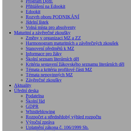
Program DofE
Přihlášení na Edookit
Edookit
Rozvrh oboru PODNIKÁNÍ
Jídelní lístek
Volná místa pro absolventy
Maturitní a závěrečné zkoušky
Změny v organizaci MZ a ZZ
Harmonogram maturitních a závěrečných zkoušek
Stanovení předmětů k MZ
Informace pro žáky
Školní seznam literárních děl
Kritéria sestavení žákovského seznamu literárních děl
Témata a kritéria profilové části MZ
Témata nepovinných MZ
Závěrečné zkoušky
Aktuality
Úřední deska
Podatelna
Školní řád
GDPR
Whistleblowing
Rozpočet a střednědobý výhled rozpočtu
Výroční zpráva
Uplatnění zákona č. 106/1999 Sb.