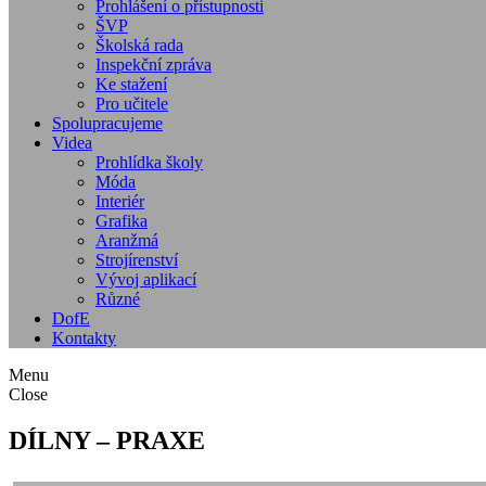
Prohlášení o přístupnosti
ŠVP
Školská rada
Inspekční zpráva
Ke stažení
Pro učitele
Spolupracujeme
Videa
Prohlídka školy
Móda
Interiér
Grafika
Aranžmá
Strojírenství
Vývoj aplikací
Různé
DofE
Kontakty
Menu
Close
DÍLNY – PRAXE