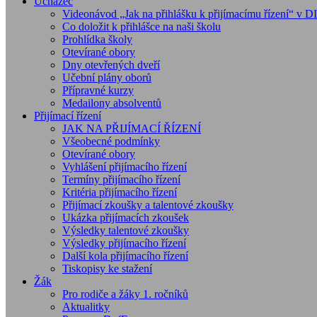
Uchazeč
Videonávod „Jak na přihlášku k přijímacímu řízení“ v 
Co doložit k přihlášce na naši školu
Prohlídka školy
Otevírané obory
Dny otevřených dveří
Učební plány oborů
Přípravné kurzy
Medailony absolventů
Přijímací řízení
JAK NA PŘIJÍMACÍ ŘÍZENÍ
Všeobecné podmínky
Otevírané obory
Vyhlášení přijímacího řízení
Termíny přijímacího řízení
Kritéria přijímacího řízení
Přijímací zkoušky a talentové zkoušky
Ukázka přijímacích zkoušek
Výsledky talentové zkoušky
Výsledky přijímacího řízení
Další kola přijímacího řízení
Tiskopisy ke stažení
Žák
Pro rodiče a žáky 1. ročníků
Aktualitky