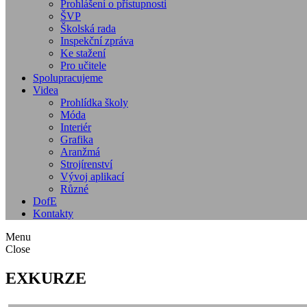
Prohlášení o přístupnosti
ŠVP
Školská rada
Inspekční zpráva
Ke stažení
Pro učitele
Spolupracujeme
Videa
Prohlídka školy
Móda
Interiér
Grafika
Aranžmá
Strojírenství
Vývoj aplikací
Různé
DofE
Kontakty
Menu
Close
EXKURZE