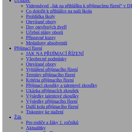
Uchazeč
Videonávod „Jak na přihlášku k přijímacímu řízení“ v 
Co doložit k přihlášce na naši školu
Prohlídka školy
Otevírané obory
Dny otevřených dveří
Učební plány oborů
Přípravné kurzy
Medailony absolventů
Přijímací řízení
JAK NA PŘIJÍMACÍ ŘÍZENÍ
Všeobecné podmínky
Otevírané obory
Vyhlášení přijímacího řízení
Termíny přijímacího řízení
Kritéria přijímacího řízení
Přijímací zkoušky a talentové zkoušky
Ukázka přijímacích zkoušek
Výsledky talentové zkoušky
Výsledky přijímacího řízení
Další kola přijímacího řízení
Tiskopisy ke stažení
Žák
Pro rodiče a žáky 1. ročníků
Aktualitky