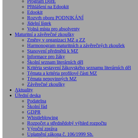
Program DofE
Přihlášení na Edookit
Edookit
Rozvrh oboru PODNIKÁNÍ
Jídelní lístek
Volná místa pro absolventy
Maturitní a závěrečné zkoušky
Změny v organizaci MZ a ZZ
Harmonogram maturitních a závěrečných zkoušek
Stanovení předmětů k MZ
Informace pro žáky
Školní seznam literárních děl
Kritéria sestavení žákovského seznamu literárních děl
Témata a kritéria profilové části MZ
Témata nepovinných MZ
Závěrečné zkoušky
Aktuality
Úřední deska
Podatelna
Školní řád
GDPR
Whistleblowing
Rozpočet a střednědobý výhled rozpočtu
Výroční zpráva
Uplatnění zákona č. 106/1999 Sb.